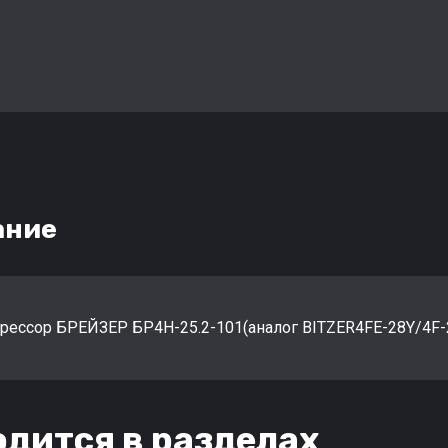
ание
рессор БРЕЙЗЕР БР4Н-25.2-101(аналог BITZER4FE-28Y/4F-2
дится в разделах