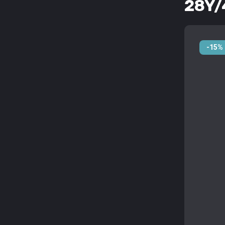
28Y/
-15%