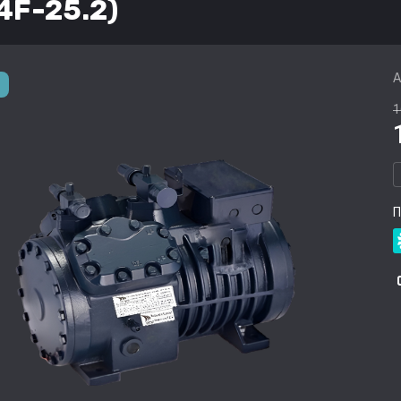
4F-25.2)
А
1
П