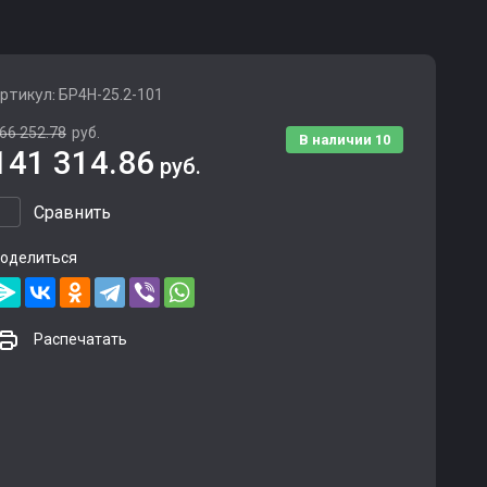
ртикул:
БР4Н-25.2-101
66 252.78
руб.
В наличии
10
141 314.86
руб.
Сравнить
оделиться
Распечатать