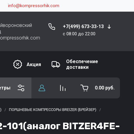
info@kompressorhik.com
райвороновский
+7(499) 673-33-13
д
c 08:00 до 22:00
kompressorhik.com
Обеспечение
Акция
доставки
етры
0.00
руб.
)
/
ПОРШНЕВЫЕ КОМПРЕССОРЫ BREIZER (БРЕЙЗЕР)
/
-101(аналог BITZER4FE-