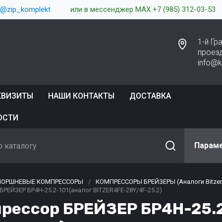
 @zip_komplekt
или в мессенджер MAX +7 (985) 312-03-53
1-й Г
проез
info@
КВИЗИТЫ
НАШИ КОНТАКТЫ
ДОСТАВКА
ОСТИ
Парам
ПОРШНЕВЫЕ КОМПРЕССОРЫ
/
КОМПРЕССОРЫ БРЕЙЗЕРЫ (Аналоги Bitzer
РЕЙЗЕР БР4Н-25.2-101(аналог BITZER4FE-28Y/4F-25.2)
рессор БРЕЙЗЕР БР4Н-25.2