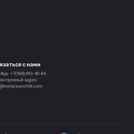
язаться с нами
App: +7(968)493-40-84
лектронный адрес:
o@kompressorhik.com