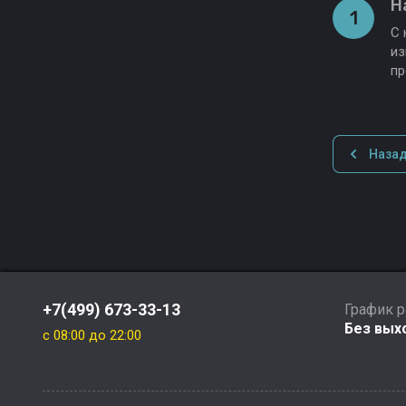
Н
1
С 
из
пр
Наза
+7(499) 673-33-13
График 
Без выхо
c 08:00 до 22:00