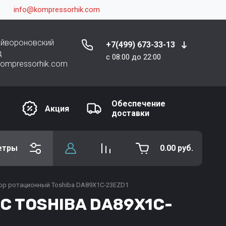
info@kompressorhik.com
райвороновский
+7(499) 673-33-13
д
c 08:00 до 22:00
kompressorhik.com
Обеспечение
Акция
доставки
етры
0.00
руб.
р ротационный Toshiba DA89X1C-23EZD1
C TOSHIBA DA89X1C-