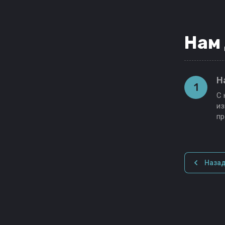
Нам
Н
1
С 
из
пр
Наза