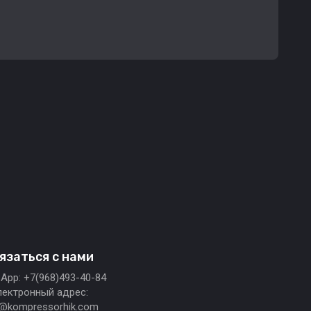
язаться с нами
App: +7(968)493-40-84
лектронный адрес:
o@kompressorhik.com