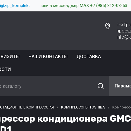
 @zip_komplekt
или в мессенджер MAX +7 (985) 312-03-53
1-й Г
проез
info@
КВИЗИТЫ
НАШИ КОНТАКТЫ
ДОСТАВКА
ОСТИ
Парам
РОТАЦИОННЫЕ КОМПРЕССОРЫ
/
КОМПРЕССОРЫ TOSHIBA
/
Компрессо
рессор кондиционера GMC
D1