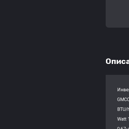
Опис
Инве
GMCC
BTU/
Watt 
0,67-