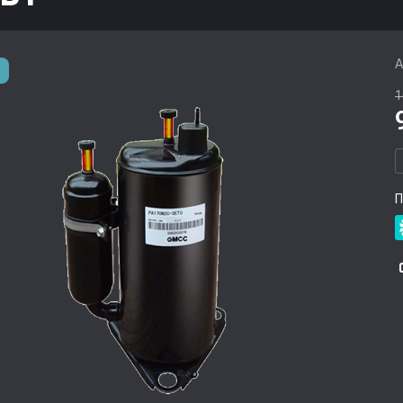
А
1
П