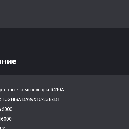
ание
рторные компрессоры R410A
 TOSHIBA DA89X1C-23EZD1
h 2300
16000
4,7