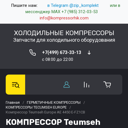
Пишите нам:
в Telegram @zip_komplekt
или в
мессенджер MAX +7 (985) 312-03-53
info@kompressorhik.com
ХОЛОДИЛЬНЫЕ КОМПРЕССОРЫ
Запчасти для холодильного оборудования
+7(499) 673-33-13
c 08:00 до 22:00
Главная
/
ГЕРМЕТИЧНЫЕ КОМПРЕССОРЫ
/
КОМПРЕССОРЫ TECUMSEH EUROPE
/
Компрессор Teumseh Europe AE 4450 E-FZ1CB
КОМПРЕССОР Teumseh