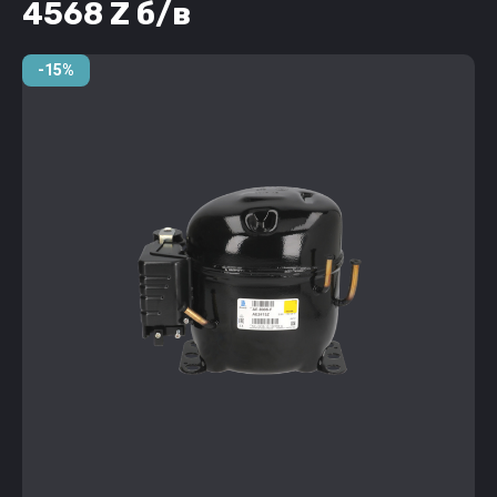
4568 Z б/в
-15%