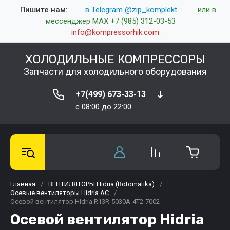
Пишите нам:
в Telegram @zip_komplekt
или в
мессенджер MAX +7 (985) 312-03-53
info@kompressorhik.com
ХОЛОДИЛЬНЫЕ КОМПРЕССОРЫ
Запчасти для холодильного оборудования
+7(499) 673-33-13
c 08:00 до 22:00
Главная
/
ВЕНТИЛЯТОРЫ Hidria (Rotomatika)
/
Осевые вентиляторы Hidria AC
/
Осевой вентилятор Hidria R13R-5030A-4T2-7002
Осевой вентилятор Hidria