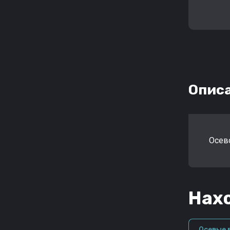
Опис
Осев
Нахо
Осевые в