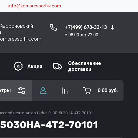
info@kompressorhik.com
райвороновский
+7(499) 673-33-13
д
c 08:00 до 22:00
kompressorhik.com
Обеспечение
Акция
доставки
етры
0.00
руб.
Осевой вентилятор Hidria R13R-5030HA-4T2-70101
R-5030HA-4T2-70101