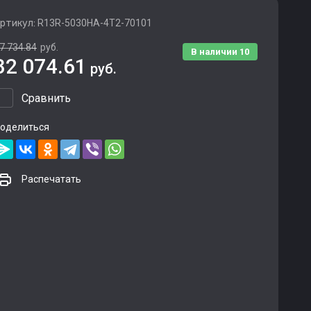
ртикул:
R13R-5030HA-4T2-70101
7 734.84
руб.
В наличии
10
32 074.61
руб.
Сравнить
оделиться
Распечатать