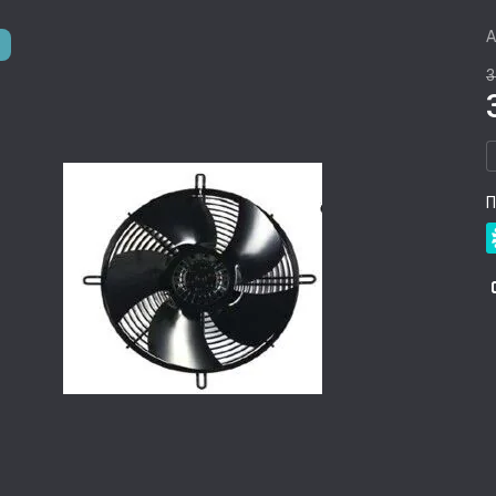
А
3
П