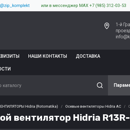
 @zip_komplekt
или в мессенджер MAX +7 (985) 312-03-53
1-й Г
проез
info@
КВИЗИТЫ
НАШИ КОНТАКТЫ
ДОСТАВКА
ОСТИ
Парам
ЕНТИЛЯТОРЫ Hidria (Rotomatika)
/
Осевые вентиляторы Hidria AC
/
ой вентилятор Hidria R13