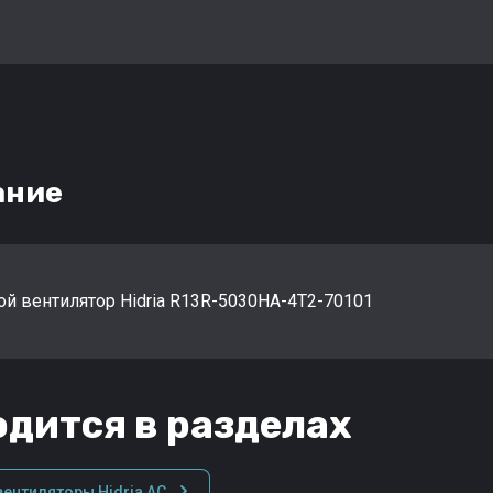
ание
ой вентилятор Hidria R13R-5030HA-4T2-70101
дится в разделах
ентиляторы Hidria AC