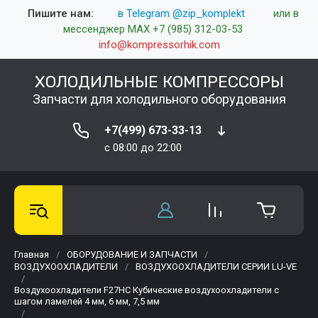
Пишите нам:
в Telegram @zip_komplekt
или в
мессенджер MAX +7 (985) 312-03-53
info@kompressorhik.com
ХОЛОДИЛЬНЫЕ КОМПРЕССОРЫ
Запчасти для холодильного оборудования
+7(499) 673-33-13
c 08:00 до 22:00
Главная
/
ОБОРУДОВАНИЕ И ЗАПЧАСТИ
/
ВОЗДУХООХЛАДИТЕЛИ
/
ВОЗДУХООХЛАДИТЕЛИ СЕРИИ LU-VE
/
Воздухоохладители F27HC Кубические воздухоохладители с
шагом ламелей 4 мм, 6 мм, 7,5 мм
/